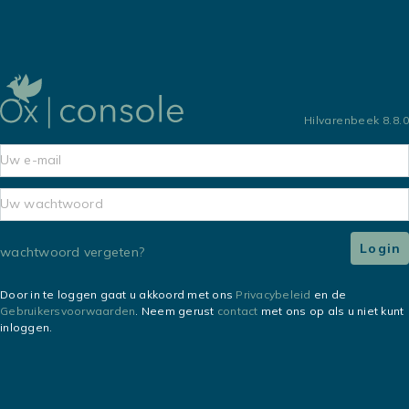
Hilvarenbeek 8.8.0
Login
wachtwoord vergeten?
Door in te loggen gaat u akkoord met ons
Privacybeleid
en de
Gebruikersvoorwaarden
. Neem gerust
contact
met ons op als u niet kunt
inloggen.